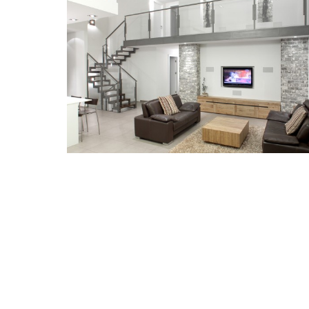
לופט בשרון
חלל תעשייתי עבר הסבה לבית מגורים.
המדרגות יוצרו במפעל אר-נבו,
בטכנולוגיה של חיתוכי לייזר.
מדרגות ברזל ועץ
,
מדרגות חיתוכי לייזר
,
מדרגות מדורגות
,
פרויקטים
admin
By
ספטמבר 3, 2015
2 images