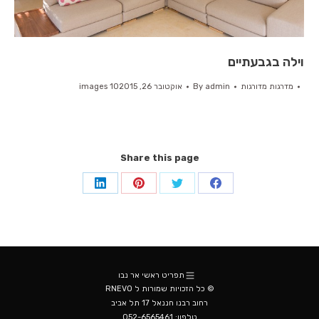
וילה בגבעתיים
מדרגות מדורגות
admin
By
אוקטובר 26, 2015
10 images
Share this page
Share
Share
Share
Share
on
on
on
on
LinkedIn
Pinterest
Twitter
Facebook
תפריט ראשי אר נבו
© כל הזכויות שמורות ל RNEVO
רחוב רבנו חננאל 17 תל אביב
טלפון:
052-6565461